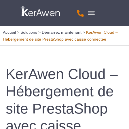
Accueil
>
Solutions
>
Démarrez maintenant
>
KerAwen Cloud –
Hébergement de site PrestaShop avec caisse connectée
KerAwen Cloud –
Hébergement de
site PrestaShop
avec caisse