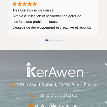
Très bon logiciel de caisse.
Lo
Simple d'utilisation et permettant de gérer de 
SA
nombreuses problématiques.
Il
L'équipe de développement est réactive et réponds 
qu
souvent à des demandes spécifiques.
mé
Au plaisir de rediscuter avec vous dès que mon 
nouveau site prestashop 1.8 sera prêt afin 
d'envisager encore quelques axes d'amélioration.
Le tarif annuel est relativement élevé mais l'équipe 
de développement est compétente et disponible ce 
qui justifie ce tarif.
L
E
2 Rue Albert Rolland, 29200 Brest, France
F
+33 (0)2 57 52 02 61
F
contact@kerawen.com