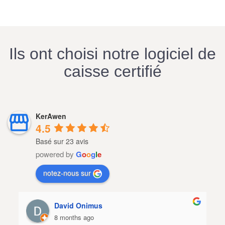
Ils ont choisi notre logiciel de
caisse certifié
KerAwen
4.5
Basé sur 23 avis
powered by
G
o
o
g
l
e
notez-nous sur
David Onimus
8 months ago