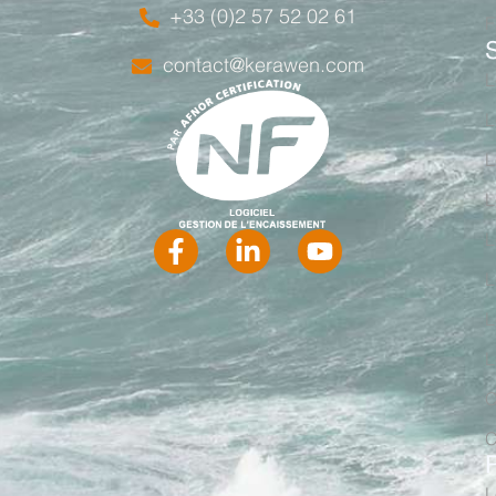
+33 (0)2 57 52 02 61
F
contact@kerawen.com
L
L
L
L
L
L
L
L
C
C
L