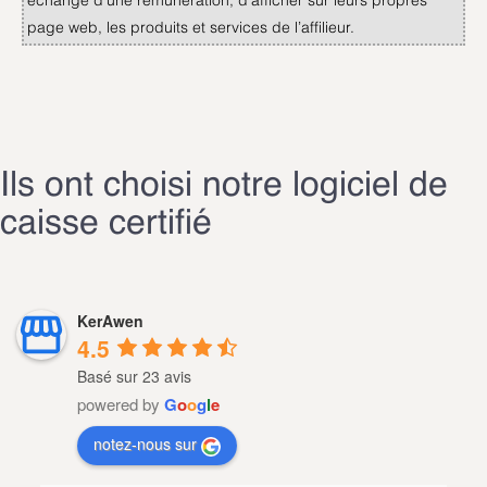
échange d’une rémunération, d’afficher sur leurs propres
page web, les produits et services de l’affilieur.
Ils ont choisi notre logiciel de
caisse certifié
KerAwen
4.5
Basé sur 23 avis
powered by
G
o
o
g
l
e
notez-nous sur