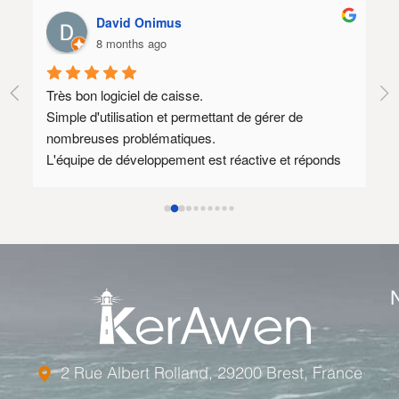
David Onimus
8 months ago
Très bon logiciel de caisse.
Logic
Simple d'utilisation et permettant de gérer de 
SAV 
nombreuses problématiques.
Il re
L'équipe de développement est réactive et réponds 
que 
souvent à des demandes spécifiques.
mérit
Au plaisir de rediscuter avec vous dès que mon 
nouveau site prestashop 1.8 sera prêt afin 
d'envisager encore quelques axes d'amélioration.
Le tarif annuel est relativement élevé mais l'équipe 
de développement est compétente et disponible ce 
qui justifie ce tarif.
L
E
2 Rue Albert Rolland, 29200 Brest, France
F