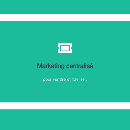
Découvrir
réduction, marketing... Personnalisez votre approche.
Marketing centralisé
Programmes de fidélité, parrainage, coupons de
Vendez et fidélisez !
pour vendre et fidéliser.