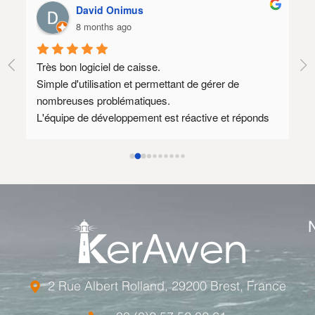
David Onimus
8 months ago
Très bon logiciel de caisse.
Lo
Simple d'utilisation et permettant de gérer de 
SA
nombreuses problématiques.
Il
L'équipe de développement est réactive et réponds 
qu
souvent à des demandes spécifiques.
mé
Au plaisir de rediscuter avec vous dès que mon 
nouveau site prestashop 1.8 sera prêt afin 
d'envisager encore quelques axes d'amélioration.
Le tarif annuel est relativement élevé mais l'équipe 
de développement est compétente et disponible ce 
qui justifie ce tarif.
L
E
2 Rue Albert Rolland, 29200 Brest, France
F