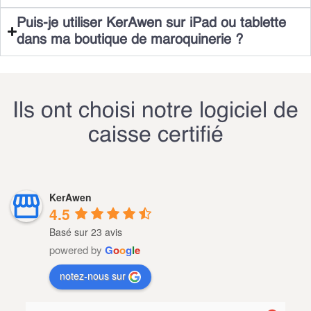
Puis-je utiliser KerAwen sur iPad ou tablette
dans ma boutique de maroquinerie ?
Ils ont choisi notre logiciel de
caisse certifié
KerAwen
4.5
Basé sur 23 avis
powered by
G
o
o
g
l
e
notez-nous sur