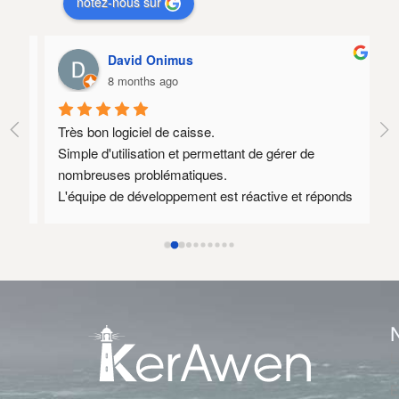
notez-nous sur
David Onimus
8 months ago
Très bon logiciel de caisse.
Lo
Simple d'utilisation et permettant de gérer de 
SA
nombreuses problématiques.
Il
L'équipe de développement est réactive et réponds 
qu
souvent à des demandes spécifiques.
mé
Au plaisir de rediscuter avec vous dès que mon 
nouveau site prestashop 1.8 sera prêt afin 
d'envisager encore quelques axes d'amélioration.
Le tarif annuel est relativement élevé mais l'équipe 
de développement est compétente et disponible ce 
qui justifie ce tarif.
L
E