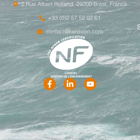
2 Rue Albert Rolland, 29200 Brest, France
F
+33 (0)2 57 52 02 61
F
contact@kerawen.com
L
L
L
L
L
L
L
L
C
C