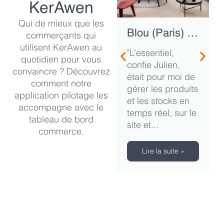
KerAwen
Qui de mieux que les
Blou (Paris) –
commerçants qui
3 magasins –
utilisent KerAwen au
"L’essentiel,
Concept store
quotidien pour vous
confie Julien,
mobilier,
convaincre ? Découvrez
était pour moi de
décoration et
comment notre
gérer les produits
lifestyle
application pilotage les
et les stocks en
accompagne avec le
temps réel, sur le
tableau de bord
site et...
commerce.
Lire la suite »