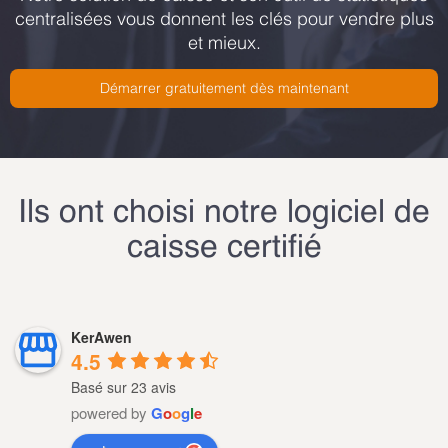
centralisées vous donnent les clés pour vendre plus
et mieux.
Démarrer gratuitement dès maintenant
Ils ont choisi notre logiciel de
caisse certifié
KerAwen
4.5
Basé sur 23 avis
powered by
G
o
o
g
l
e