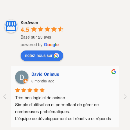
KerAwen
4.5
Basé sur 23 avis
powered by
G
o
o
g
l
e
notez-nous sur
David Onimus
8 months ago
Très bon logiciel de caisse.
Lo
Simple d'utilisation et permettant de gérer de 
SA
nombreuses problématiques.
Il
L'équipe de développement est réactive et réponds 
qu
souvent à des demandes spécifiques.
mé