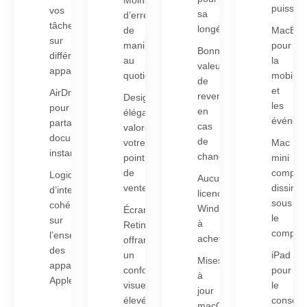
puissan
vos
sa
d’erreurs
tâches
longévité
de
MacBoo
sur
manipulation
pour
Bonne
différents
au
la
valeur
appareils
quotidien
mobilité
de
et
AirDrop
revente
Design
les
pour
en
élégant
événem
partager
cas
valorisant
documents
de
votre
Mac
instantanément
changement
point
mini
de
compac
Logique
Aucune
vente
dissimu
d’interface
licence
sous
cohérente
Windows
Écrans
le
sur
à
Retina
comptoi
l’ensemble
acheter
offrant
des
un
iPad
Mises
appareils
confort
pour
à
Apple
visuel
le
jour
élevé
conseil
macOS