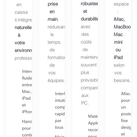
robustesse
prise
espace
en
et
en
:
caisse
durabilité
,
main
,
iMac,
s’intègre
avec
réduisant
MacBook,
naturellement
des
le
Mac
à
coûts
temps
mini
votre
de
de
ou
environnement
maintenance
formation
iPad
professionnel.
souvent
de
selon
Interopérabilité
plus
vos
vos
fluide
prévisibles
équipes.
besoins.
entre
comparé
Mac,
Interface
iMac
aux
iPad
intuitive
pour
PC.
et
comprise
un
iPhone
rapidement
poste
Matériel
par
fixe
Handoff
Apple
tous
design
pour
reconnu
et
continuer
pour
Moins