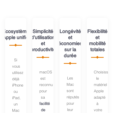
Écosystème
Simplicité
Longévité
Flexibilité
Apple unifié
d’utilisation
et
et
et
économies
mobilité
productivité
sur la
totales
durée
Si
vous
macOS
Choisissez
utilisez
Les
est
le
déjà
Mac
reconnu
matériel
iPhone
sont
pour
Apple
ou
réputés
sa
adapté
iPad,
pour
facilité
à
un
leur
de
votre
Mac