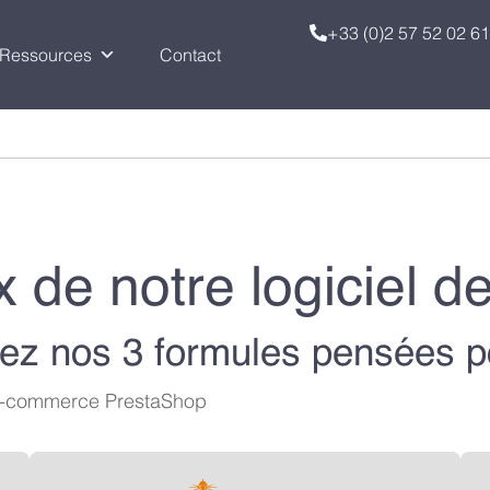
+33 (0)2 57 52 02 61
Ressources
Contact
x de notre logiciel d
ez nos 3 formules pensées p
 e-commerce PrestaShop