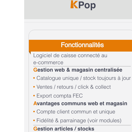
Pop
Fonctionnalités
Logiciel de caisse connecté au
e-commerce
G
estion web & magasin centralisée
Catalogue unique / stock toujours à jour
Ventes / retours / click & collect
Export compta FEC
A
vantages communs web et magasin
Compte client commun et unique
Fidélité & parrainage (voir modules)
G
estion articles / stocks