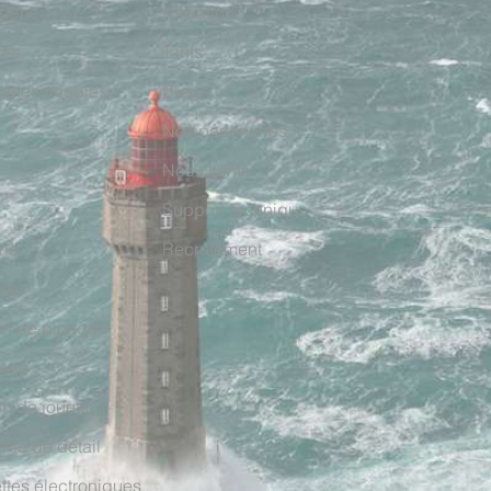
gerie
Affiliation
rie
Tarifs
on et meubles
Blog
Nos partenaires
Nos clients
Support technique
rie
Recrutement
rie
in de plongée
erie
n de jouets
rce de détail
ttes électroniques