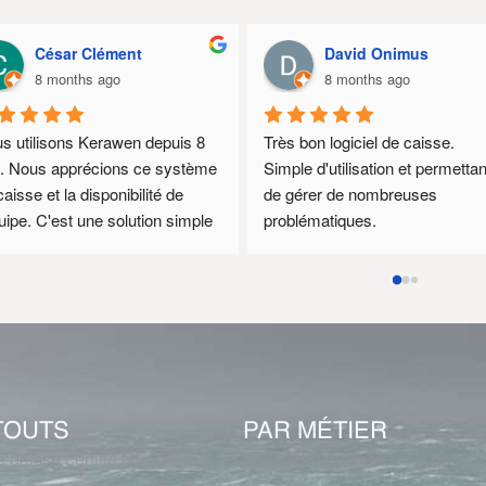
Mr Dy
johny fort
9 months ago
9 months ago
Fonctionne parfaitement pour un
prix très correct. Idéal pour gére
son stock e-commerce avec so
stock physique en magasin. Trè
ludique
TOUTS
PAR MÉTIER
e caisse certifié NF 525
Logiciel de caisse pour quincai