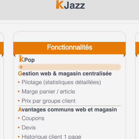
Jazz
Fonctionnalités
Pop
G
estion web & magasin centralisée
Pilotage (statistiques détaillées)
Marge panier / article
Prix par groupe client
A
vantages communs web et magasin
Coupons
Devis
Historique client 1 page