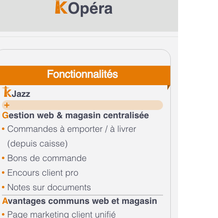
Opéra
Fonctionnalités
Jazz
G
estion web & magasin centralisée
Commandes à emporter / à livrer
(depuis caisse)
Bons de commande
Encours client pro
Notes sur documents
A
vantages communs web et magasin
Page marketing client unifié