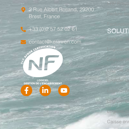
ERP Prest
st compétente et 
2 Rue Albert Rolland, 29200
ustifie ce tarif.
Facture él
Brest, France
Facturatio
+33 (0)2 57 52 02 61
SOLUT
Logiciel d
contact@kerawen.com
Logiciel 
Logiciel d
Logiciel d
Logiciel d
Logiciel d
Logiciel d
Logiciel d
Caisse enr