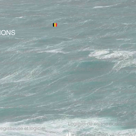
ashop
Logiciel de caisse pour boulan
ectronique Prestashop
Logiciel de caisse pour pâtisse
n électronique Belgique
POS pour magasin de décorati
IONS
Logiciel de caisse épicerie
e caisse Prestashop
Logiciel de caisse pour caviste
de caisse e-commerce
Système POS pour animalerie
e caisse multi-magasins
Logiciel de caisse pour jardine
e caisse et gestion de stock
Logiciel de caisse pour bijoute
e caisse Linux
Logiciel de caisse pour magas
e caisse Mac
Logiciel de caisse pour parfum
e caisse iPad
Logiciel de caisse pour magasi
e caisse enregistreuse
Logiciel de caisse pour comme
egistreuse et logiciel
Logiciel de caisse vape, cigare