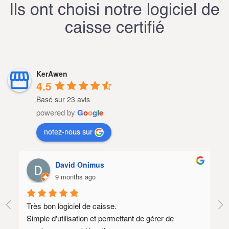
Ils ont choisi notre logiciel de
caisse certifié
KerAwen
4.5
Basé sur 23 avis
powered by
G
o
o
g
l
e
notez-nous sur
David Onimus
9 months ago
Très bon logiciel de caisse.
Lo
Simple d'utilisation et permettant de gérer de 
SA