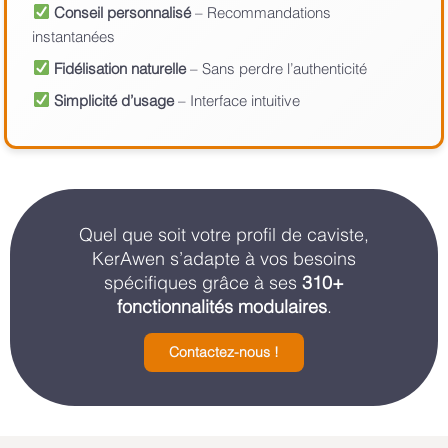
Conseil personnalisé
– Recommandations
instantanées
Fidélisation naturelle
– Sans perdre l’authenticité
Simplicité d’usage
– Interface intuitive
Quel que soit votre profil de caviste,
KerAwen s’adapte à vos besoins
spécifiques grâce à ses
310+
fonctionnalités modulaires
.
Contactez-nous !