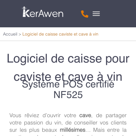
Accueil
>
Logiciel de caisse caviste et cave à vin
Logiciel de caisse pour
caviste et cave à vin
Système POS certifié
NF525
Vous rêviez d’ouvrir votre
cave
, de partager
votre passion du vin, de conseiller vos clients
sur les plus beaux
millésimes
… Mais entre la