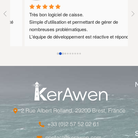
Très bon logiciel de caisse.
Lo
Simple d'utilisation et permettant de gérer de 
SA
nombreuses problématiques.
Il
L'équipe de développement est réactive et réponds 
qu
souvent à des demandes spécifiques.
mé
Au plaisir de rediscuter avec vous dès que mon 
nouveau site prestashop 1.8 sera prêt afin 
d'envisager encore quelques axes d'amélioration.
Le tarif annuel est relativement élevé mais l'équipe 
de développement est compétente et disponible ce 
qui justifie ce tarif.
L
E
2 Rue Albert Rolland, 29200 Brest, France
F
+33 (0)2 57 52 02 61
F
contact@kerawen.com