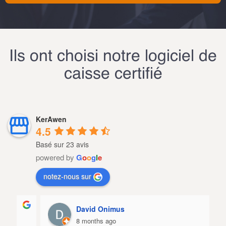
Ils ont choisi notre logiciel de
caisse certifié
KerAwen
4.5
Basé sur 23 avis
powered by
G
o
o
g
l
e
notez-nous sur
David Onimus
8 months ago