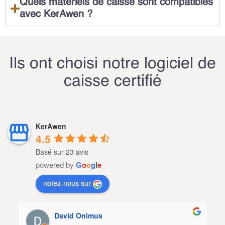
Quels matériels de caisse sont compatibles
avec KerAwen ?
Ils ont choisi notre logiciel de
caisse certifié
KerAwen
4.5
Basé sur 23 avis
powered by
G
o
o
g
l
e
notez-nous sur
David Onimus