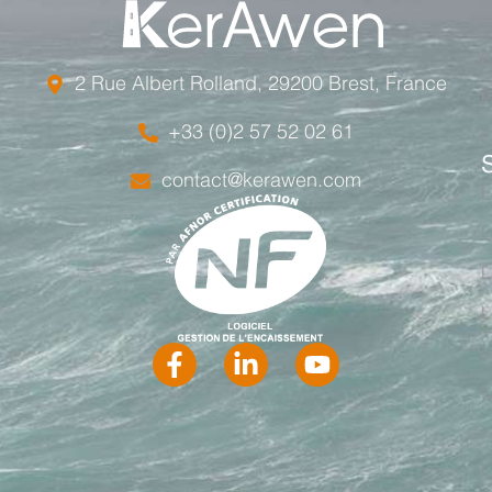
qui justifie ce tarif.
L
E
2 Rue Albert Rolland, 29200 Brest, France
F
+33 (0)2 57 52 02 61
F
contact@kerawen.com
L
L
L
L
L
L
L
L