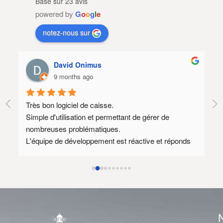
Basé sur 23 avis
powered by
G
o
o
g
l
e
notez-nous sur
David Onimus
9 months ago
Très bon logiciel de caisse.
Lo
Simple d'utilisation et permettant de gérer de 
SA
nombreuses problématiques.
Il
L'équipe de développement est réactive et réponds 
qu
souvent à des demandes spécifiques.
mé
Au plaisir de rediscuter avec vous dès que mon 
nouveau site prestashop 1.8 sera prêt afin 
d'envisager encore quelques axes d'amélioration.
Le tarif annuel est relativement élevé mais l'équipe 
de développement est compétente et disponible ce 