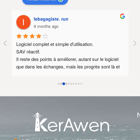
lebagagiste. run
9 months ago
Logiciel complet et simple d'utilisation.
SAV réactif.
Il reste des points à améliorer, autant sur le logiciel 
 
que dans les échanges, mais les progrès sont là et 
méritent d’être soulignés.
L
E