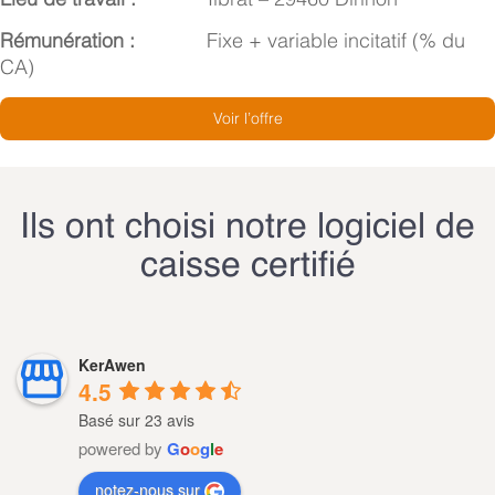
Rémunération :
Fixe + variable incitatif (% du
CA)
Voir l’offre
Ils ont choisi notre logiciel de
caisse certifié
KerAwen
4.5
Basé sur 23 avis
powered by
G
o
o
g
l
e
notez-nous sur