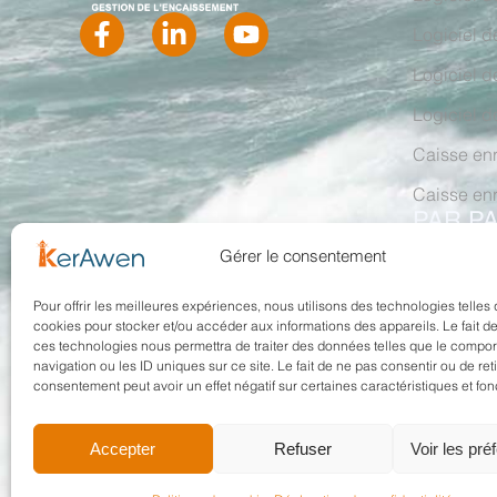
Logiciel d
Logiciel d
Logiciel d
Caisse enr
Caisse en
PAR P
Logiciel d
Gérer le consentement
Logiciel d
Pour offrir les meilleures expériences, nous utilisons des technologies telles 
cookies pour stocker et/ou accéder aux informations des appareils. Le fait de
ces technologies nous permettra de traiter des données telles que le compo
navigation ou les ID uniques sur ce site. Le fait de ne pas consentir ou de ret
consentement peut avoir un effet négatif sur certaines caractéristiques et fon
Accepter
Refuser
Voir les pré
Mentions légales