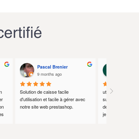
ertifié
Pascal Brenier
Crique A
9 months ago
9 months 
 
Solution de caisse facile 
utilisé au quotidie
r 
d'utilisation et facile à gérer avec 
sur prestashop. r
n 
notre site web prestashop.
de mes attentes. S
s 
je recommande le