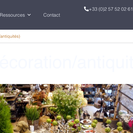
+33 (0)2 57 52 02 61
Ressources
Contact
antiquités)
écoration/antiqui