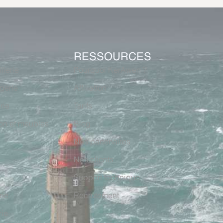
RESSOURCES
llerie
Pourquoi KerAwen ?
gerie
Affiliation
rie
Tarifs
on et meubles
Blog
Nos partenaires
Nos clients
Support technique
rie
Recrutement
rie