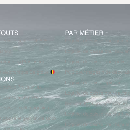
TOUTS
PAR MÉTIER
e caisse certifié NF 525
Logiciel de caisse pour quincai
ashop
Logiciel de caisse pour boulan
ectronique Prestashop
Logiciel de caisse pour pâtisse
n électronique Belgique
POS pour magasin de décorati
IONS
Logiciel de caisse épicerie
e caisse Prestashop
Logiciel de caisse pour caviste
de caisse e-commerce
Système POS pour animalerie
e caisse multi-magasins
Logiciel de caisse pour jardine
e caisse et gestion de stock
Logiciel de caisse pour bijoute
e caisse Linux