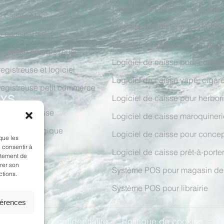
Logiciel de caisse pour magas
e caisse Mac
Logiciel de caisse pour parfum
e caisse iPad
Logiciel de caisse pour magasi
e caisse enregistreuse
Logiciel de caisse pour comme
egistreuse et logiciel
Logiciel de caisse vape, cigare
registreuse petit commerce
Logiciel de caisse pour herbori
AYS
e caisse Suisse
Logiciel de caisse maroquineri
e caisse Belgique
Logiciel de caisse pour concep
que les
 consentir à
Logiciel de caisse prêt-à-porte
rtement de
irer son
Système POS pour magasin de
ctions.
Système POS pour librairie
férences
Politique de confidentialité
Politique de cookies
C