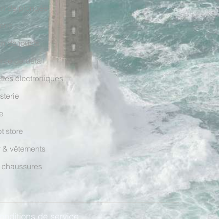
in de plongée
erie
n de jouets
rce de détail
ttes électroniques
sterie
e
t store
r & vêtements
 chaussures
onditions de service