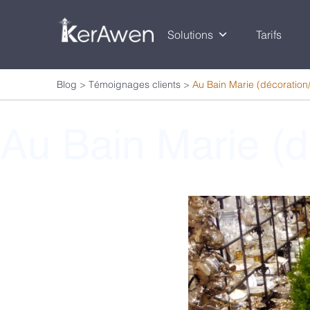
Solutions
Tarifs
Blog
>
Témoignages clients
>
Au Bain Marie (décoration/
Au Bain Marie (d