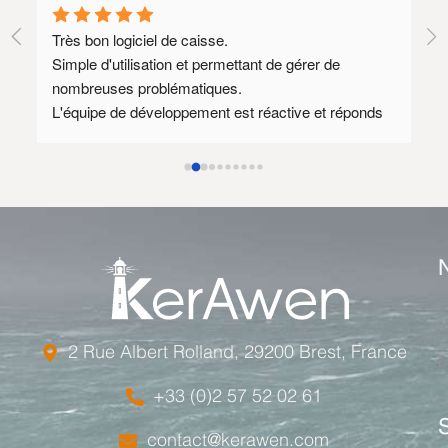
Logiciel complet et simple d'utilisation.
SAV réactif.
Il reste des points à améliorer, autant sur le logiciel 
 
que dans les échanges, mais les progrès sont là et 
méritent d’être soulignés.
L
E
2 Rue Albert Rolland, 29200 Brest, France
F
+33 (0)2 57 52 02 61
F
contact@kerawen.com