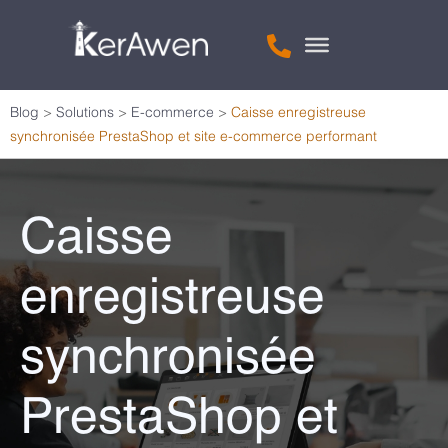
Blog
>
Solutions
>
E-commerce
>
Caisse enregistreuse
synchronisée PrestaShop et site e-commerce performant
Caisse
enregistreuse
synchronisée
PrestaShop et