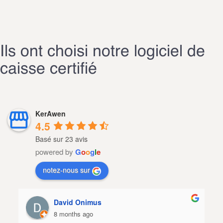
Ils ont choisi notre logiciel de
caisse certifié
KerAwen
4.5
Basé sur 23 avis
powered by
G
o
o
g
l
e
notez-nous sur
lebagagiste. run
9 months ago