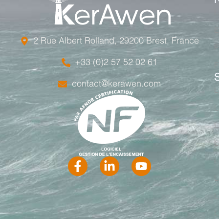
L
E
2 Rue Albert Rolland, 29200 Brest, France
F
+33 (0)2 57 52 02 61
F
contact@kerawen.com
L
L
L
L
L
L
L
L