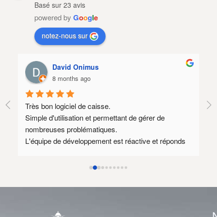
Basé sur 23 avis
powered by
G
o
o
g
l
e
notez-nous sur
lebagagiste. run
9 months ago
Logiciel complet et simple d'utilisation.
 de 
SAV réactif.
Il reste des points à améliorer, autant sur le logiciel 
t réponds 
que dans les échanges, mais les progrès sont là et 
méritent d’être soulignés.
ue mon 
n 
ioration.
 l'équipe 
onible ce 