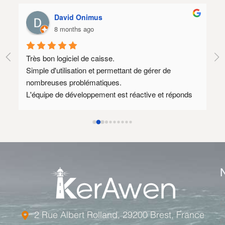
David Onimus
8 months ago
Très bon logiciel de caisse.
Lo
Simple d'utilisation et permettant de gérer de 
SA
nombreuses problématiques.
Il
L'équipe de développement est réactive et réponds 
qu
souvent à des demandes spécifiques.
mé
Au plaisir de rediscuter avec vous dès que mon 
nouveau site prestashop 1.8 sera prêt afin 
d'envisager encore quelques axes d'amélioration.
Le tarif annuel est relativement élevé mais l'équipe 
de développement est compétente et disponible ce 
qui justifie ce tarif.
L
E
2 Rue Albert Rolland, 29200 Brest, France
F