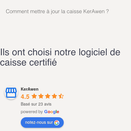
Comment mettre à jour la caisse KerAwen ?
Ils ont choisi notre logiciel de
caisse certifié
KerAwen
4.5
Basé sur 23 avis
powered by
G
o
o
g
l
e
notez-nous sur