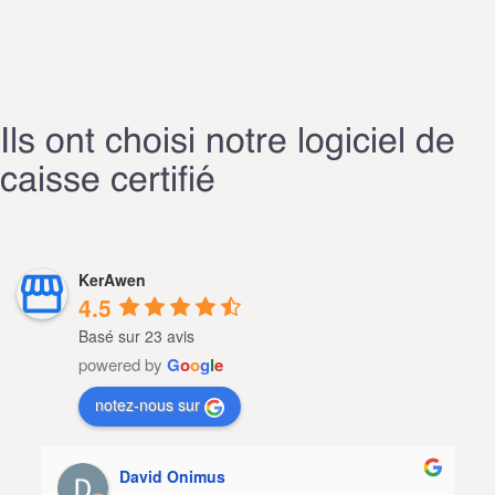
Ils ont choisi notre logiciel de
caisse certifié
KerAwen
4.5
Basé sur 23 avis
powered by
G
o
o
g
l
e
notez-nous sur
lebagagiste. run