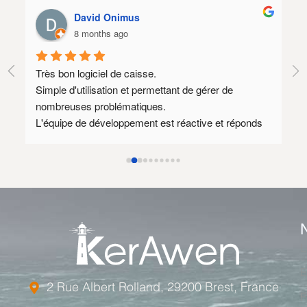
David Onimus
8 months ago
Très bon logiciel de caisse.
Lo
Simple d'utilisation et permettant de gérer de 
SA
nombreuses problématiques.
Il
L'équipe de développement est réactive et réponds 
qu
souvent à des demandes spécifiques.
mé
Au plaisir de rediscuter avec vous dès que mon 
nouveau site prestashop 1.8 sera prêt afin 
d'envisager encore quelques axes d'amélioration.
Le tarif annuel est relativement élevé mais l'équipe 
de développement est compétente et disponible ce 
qui justifie ce tarif.
L
E
2 Rue Albert Rolland, 29200 Brest, France
F