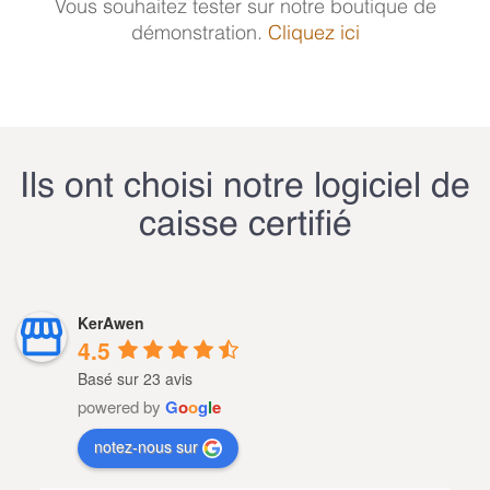
Vous souhaitez tester sur notre boutique de
démonstration.
Cliquez ici
Ils ont choisi notre logiciel de
caisse certifié
KerAwen
4.5
Basé sur 23 avis
powered by
G
o
o
g
l
e
notez-nous sur