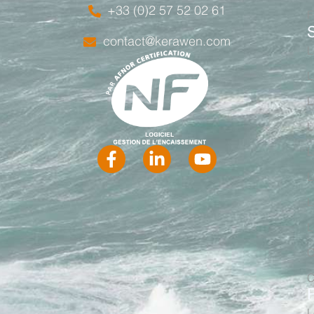
+33 (0)2 57 52 02 61
F
contact@kerawen.com
L
L
L
L
L
L
L
L
C
C
L